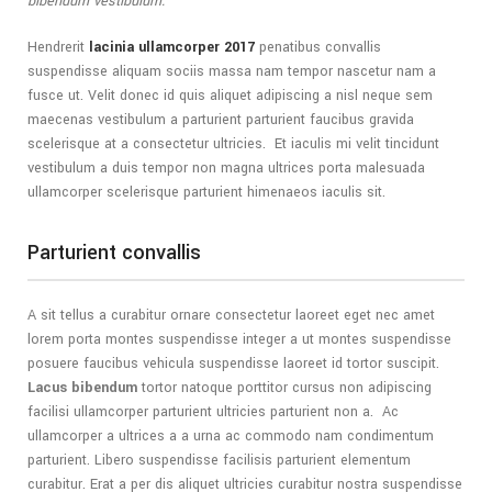
bibendum vestibulum.
Hendrerit
lacinia ullamcorper 2017
penatibus convallis
suspendisse aliquam sociis massa nam tempor nascetur nam a
fusce ut. Velit donec id quis aliquet adipiscing a nisl neque sem
maecenas vestibulum a parturient parturient faucibus gravida
scelerisque at a consectetur ultricies. Et iaculis mi velit tincidunt
vestibulum a duis tempor non magna ultrices porta malesuada
ullamcorper scelerisque parturient himenaeos iaculis sit.
Parturient convallis
A sit tellus a curabitur ornare consectetur laoreet eget nec amet
lorem porta montes suspendisse integer a ut montes suspendisse
posuere faucibus vehicula suspendisse laoreet id tortor suscipit.
Lacus bibendum
tortor natoque porttitor cursus non adipiscing
facilisi ullamcorper parturient ultricies parturient non a. Ac
ullamcorper a ultrices a a urna ac commodo nam condimentum
parturient. Libero suspendisse facilisis parturient elementum
curabitur. Erat a per dis aliquet ultricies curabitur nostra suspendisse