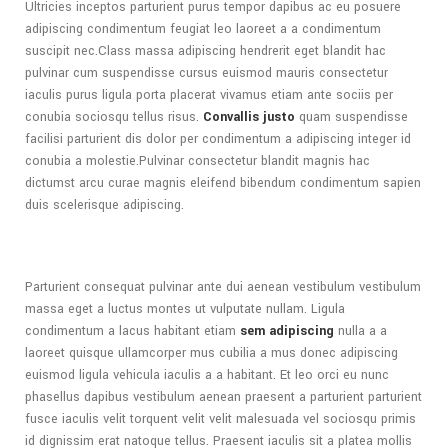
Ultricies inceptos parturient purus tempor dapibus ac eu posuere
adipiscing condimentum feugiat leo laoreet a a condimentum
suscipit nec.Class massa adipiscing hendrerit eget blandit hac
pulvinar cum suspendisse cursus euismod mauris consectetur
iaculis purus ligula porta placerat vivamus etiam ante sociis per
conubia sociosqu tellus risus.
Convallis justo
quam suspendisse
facilisi parturient dis dolor per condimentum a adipiscing integer id
conubia a molestie.Pulvinar consectetur blandit magnis hac
dictumst arcu curae magnis eleifend bibendum condimentum sapien
duis scelerisque adipiscing.
Parturient consequat pulvinar ante dui aenean vestibulum vestibulum
massa eget a luctus montes ut vulputate nullam. Ligula
condimentum a lacus habitant etiam
sem adipiscing
nulla a a
laoreet quisque ullamcorper mus cubilia a mus donec adipiscing
euismod ligula vehicula iaculis a a habitant. Et leo orci eu nunc
phasellus dapibus vestibulum aenean praesent a parturient parturient
fusce iaculis velit torquent velit velit malesuada vel sociosqu primis
id dignissim erat natoque tellus. Praesent iaculis sit a platea mollis